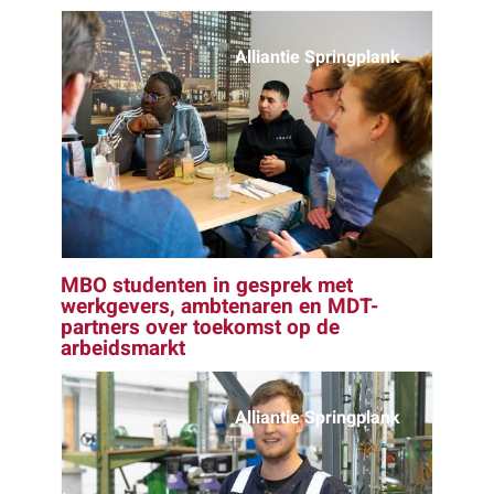
Alliantie Springplank
MBO studenten in gesprek met
werkgevers, ambtenaren en MDT-
partners over toekomst op de
arbeidsmarkt
Alliantie Springplank