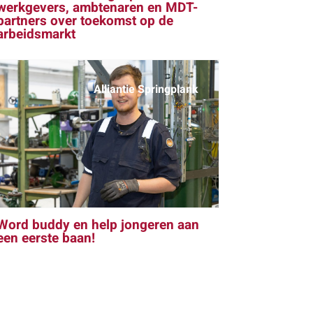
werkgevers, ambtenaren en MDT-
partners over toekomst op de
arbeidsmarkt
Alliantie Springplank
Word buddy en help jongeren aan
een eerste baan!