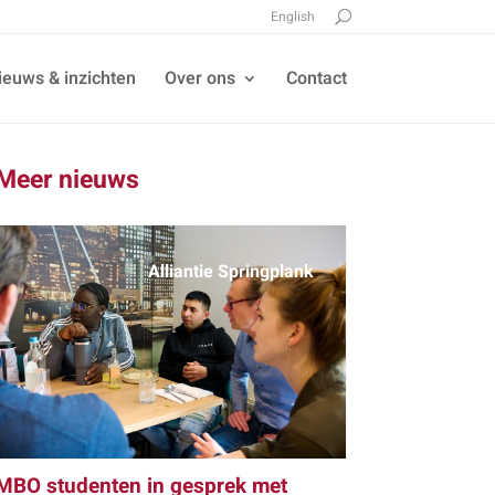
English
ieuws & inzichten
Over ons
Contact
Meer nieuws
Alliantie Springplank
MBO studenten in gesprek met